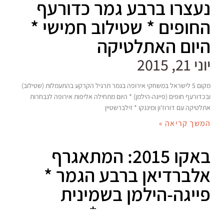
נעצרו ברבע גמר כדורעף
החופים * שטילוב חמישי *
היום האתלטיקה
יוני 21, 2015
מקום 5 לישראל במשחקי אירופה בגמר תרגיל הקרקע בהתעמלות (שטילוב)
ובכדורעף חופים (פייגה-הילמן) * היום מתחילה אליפות אירופה לנבחרות
אתלטיקה עם דורוז'ון ומיננקו * זילברשטיין
המשך קריאה »
באקו 2015: המתאגרף
אלברדיאן ברבע הגמר *
פייגה-הילמן בשמינית
כדורעף החופים * יום פושר