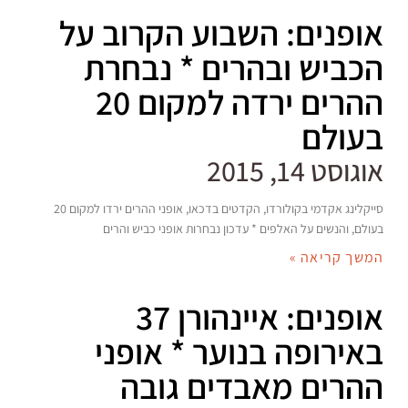
אופנים: השבוע הקרוב על
הכביש ובהרים * נבחרת
ההרים ירדה למקום 20
בעולם
אוגוסט 14, 2015
סייקלינג אקדמי בקולורדו, הקדטים בדכאו, אופני ההרים ירדו למקום 20
בעולם, והנשים על האלפים * עדכון נבחרות אופני כביש והרים
המשך קריאה »
אופנים: איינהורן 37
באירופה בנוער * אופני
ההרים מאבדים גובה