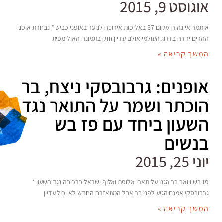
אוגוסט 9, 2015
איתמר איינהורן מקום 37 באליפות אירופה לנוער באופני כביש * נבחרת אופני
ההרים ירדה בדרוג העולמי אולם עדיין חזק בתמונה האולימפית
המשך קריאה »
אופנים: גרבובסקי ניצח, בר
הוכתר ושמר על התואר נגד
השעון ביחד עם פז בש
בנשים
יוני 25, 2015
פז בש ויואב בר הגנו על תארי אלופת ואלוף ישראל ברכיבה נגד השעון *
גרבובסקי אמנם הגיע לפני בר אבל המתאזרח החדש לא יכול עדיין
המשך קריאה »