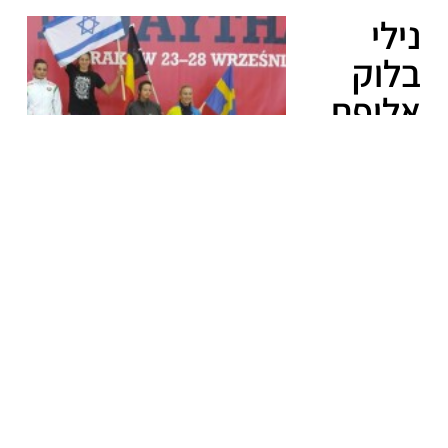
נילי
בלוק
אלופת
אירופה
באיגרוף
תאילנדי
* איתי
גרשון
סגן
אלוף
אירופה