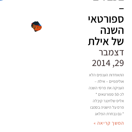
–
ספורטאי
השנה
של אילת
דצמבר
29, 2014
התאחדות הענפים הלא
אולימפיים – אילת –
העניקה את פרסי השנה
לכ-50 ספורטאים *
אליס שלזינגר קיבלה
פרס על הישגיה בסמבו
* גם נבחרת הפלאג
המשך קריאה »