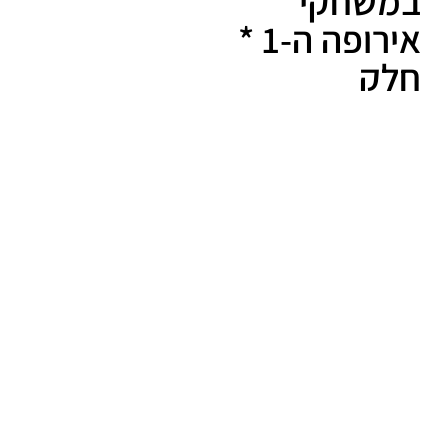
במשחקי
אירופה ה-1 *
חלק
מהתחרויות
הן קריטריון
לאולימפיאדה
דצמבר 26,
2014
91 ספורטאים וספורטאיות הבטיחו
כבר את השתתפותם במשחקי אירופה
הראשונים שיתקיימו ביוני הקרוב
בבאקו, בהם יתקיימו תחרויות ב-20
ענפי ספורט, ב-31 מקצועות מהם 25
אולימפיים
המשך קריאה »