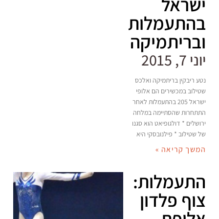
ישראל
בהתעמלות
ובריתמיקה
יוני 7, 2015
נטע ריבקין בריתמיקה ואלכס
שטילוב במכשירים הם אלופי
ישראל 205 בהתעמלות לאחר
התתחרות שהסתיימה במלחה
ירושלים * דולגופיאט הוא סגנו
של שטילוב * פילנובסקי היא
המשך קריאה »
התעמלות:
צוף פלדון
אלופת