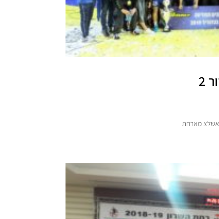
 2
 ראשלצ מארחת