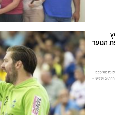
ץ
ת הנוער
ונט מול מכבי
 מחרתיים (שלישי –