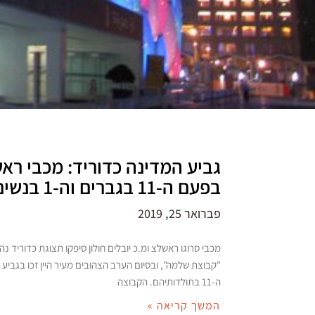
גביע המדינה כדוריד: מכבי ראשו
בפעם ה-11 בגברים וה-1 בנשים
פברואר 25, 2019
מכבי סרוגו ראשלצ ומ.כ יובלים חולון סיפקו תצוגת כדוריד נ
"קבוצת שלמה", ובסיום הערב הצהובים מעיר היין זכו בגביע
ה-11 בתולדותיהם. הקבוצה
המשך קריאה »