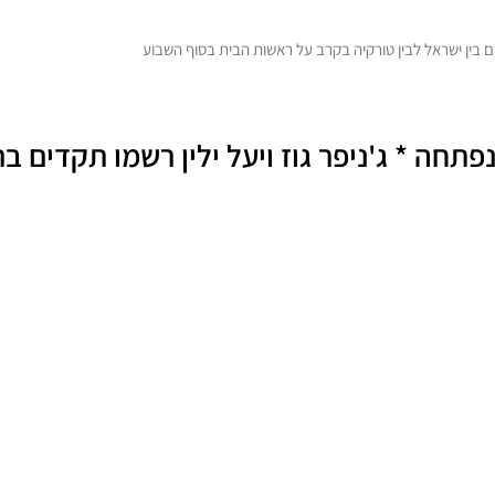
בין ישראל לבין טורקיה בקרב על ראשות הבית בסוף השבוע
תחה * ג'ניפר גוז ויעל ילין רשמו תקדים בר
 ברומניה מצליחות גוז וילין לעלות לראשונה לשלב הראשי עם הפתעה גדולה
5
4
3
2
1