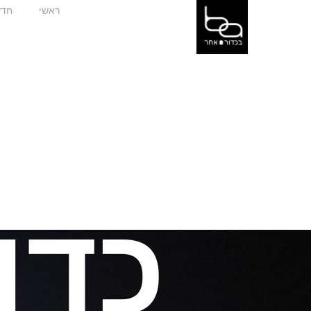
ראשי
חדש
כדו