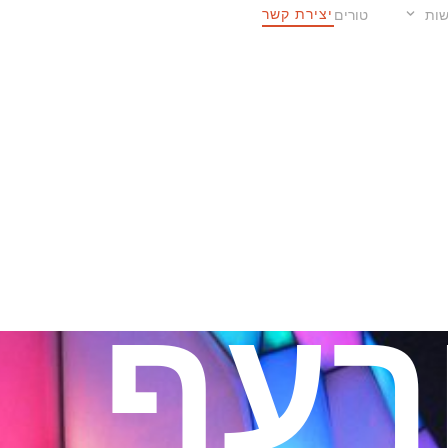
יצירת קשר
ות
טורים
רעף