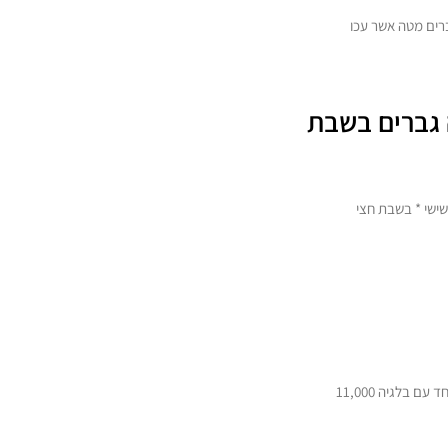
ישי * בשבת חצי