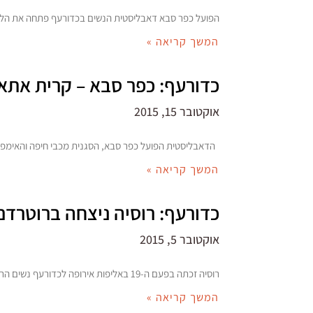
הפועל כפר סבא דאבליסטית הנשים בכדורעף פתחה את הליגה אמנם עם הפסד לקרית
המשך קריאה »
כדורעף: כפר סבא – קרית אתא במחזור 1 בנשים * חצי גמר אליפות 
אוקטובר 15, 2015
הדאבליסטית הפועל כפר סבא, הסגנית מכבי חיפה והאימפר
המשך קריאה »
כדורעף: רוסיה ניצחה ברוטרדם
אוקטובר 5, 2015
רוסיה זכתה בפעם ה-19 באליפות אירופה לכדורעף נשים הרוסיות שמרו על התואר מ-2013 כשניצחו בגמר 0-3 מול הולנד, שאירחה את הטורניר ביחד עם בלגיה 11,000
המשך קריאה »