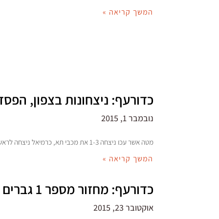
המשך קריאה »
כדורעף: ניצחונות בצפון, הפסד
נובמבר 1, 2015
מטה אשר עכו ניצחה 1-3 את מכבי תא, כרמיאל ניצחה לראשונה העונה * בנשים, קרית אתא ממשיכה להוליך, חיפה מפסידה בפינלנד
המשך קריאה »
כדורעף: מחזור מספר 1 גברים ונשים הסתיים * היום מחזור 2 נשים
אוקטובר 23, 2015