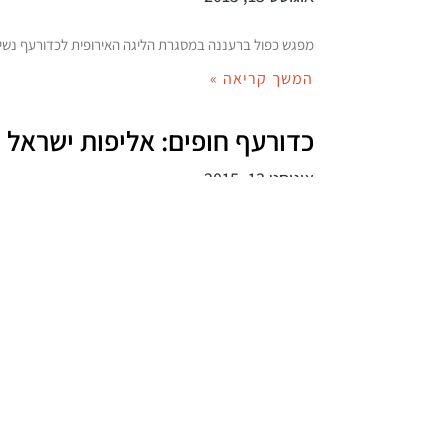
מפגש כפול ברעננה במסגרת הליגה האירופית לכדורעף נשים 
המשך קריאה »
כדורעף חופים: אליפות ישראל נפ
אוגוסט 13, 2015
תל אביב מארחת את אליפות ישראל בכדורעף חופים ובינתיים
המשך קריאה »