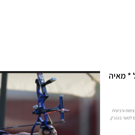
 * מאיה
יפות ורביעית
לנוער בננג'ין,