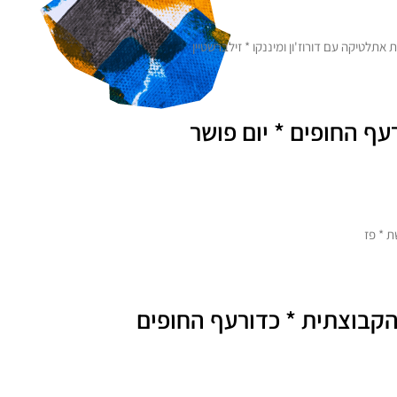
ורעף החופים * יום פושר
ם הגדול של הריתמיקה הקבוצתית * כדורעף החופים