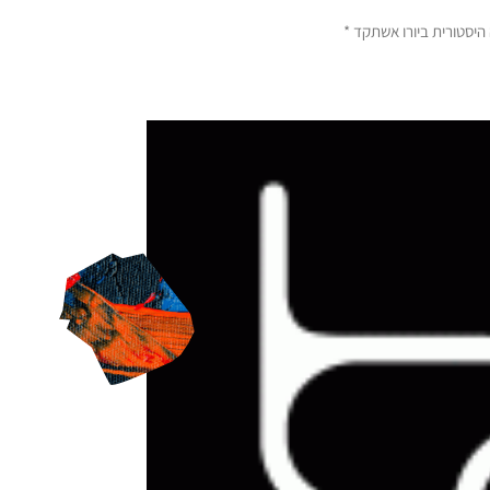
יסטורית ביורו אשתקד *