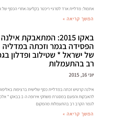
אתמול: מדליית ארד לסרגיי ריכטר בקליעה אחרי הכסף של א
המשך קריאה »
באקו 2015: המתאבקת איל
הפסידה בגמר וזכתה במדליה 
של ישראל * שטילוב ופדלון בג
רב בהתעמלות
יוני 16, 2015
אילנה קרטיש זכתה במדליית כסף שלישית ברציפות באליפות
להאבקות והפעם במסגרת משחקי אי
לגמר הקרב רב בהתעמלות מהמקום
המשך קריאה »