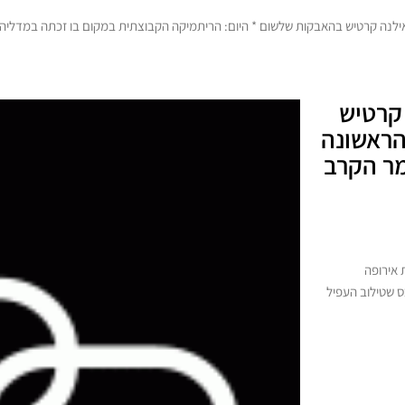
ילנה קרטיש בהאבקות שלשום * היום: הריתמיקה הקבוצתית במקום בו זכתה במדליה ה
נה קרטיש
הראשונה
מר הקרב
 אירופה
רופה ה-1 בבאקו * אלכס שטילוב העפיל