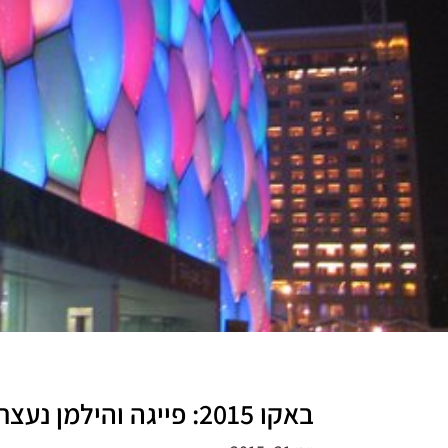
באקו 2015: פייגה והילמן נעצרו ברבע גמר כדורעף החופים * שטילוב חמישי * היום האתלטיקה