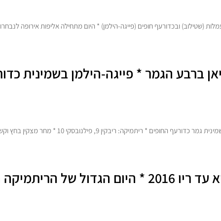
אלברדיאן ברבע הגמר * פייגה-הילמן בשמינית כד
* ריתמיקה: ריבקין 9, פילנובסקי 10 * מחר מצקין בחץ וקשת * פז
באקו 2015: הקלע ריכטר המריא עד ריו 2016 * היו