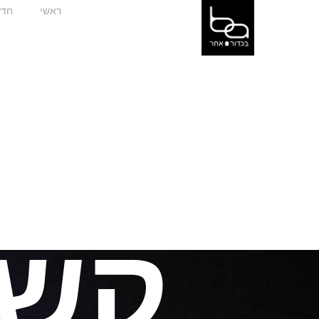
ראשי
חדש
קשת