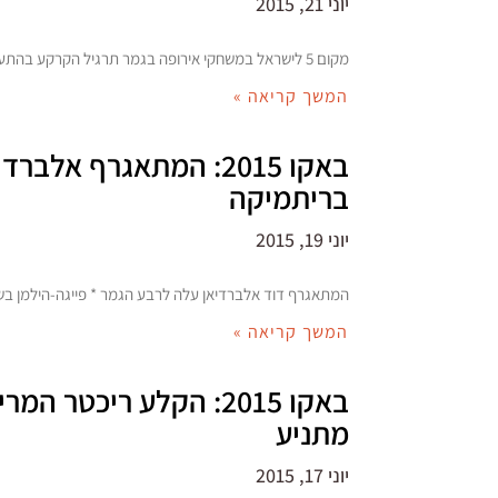
יוני 21, 2015
מקום 5 לישראל במשחקי אירופה בגמר תרגיל הקרקע בהתעמלות (שטילוב) ובכדורעף חופים (פייגה-הילמן) * היום מתחילה אליפות אירופה לנבחרות אתלטיקה עם דורוז'ון ומיננקו * זילברשטיין
המשך קריאה »
באקו 2015: המתאגרף 
בריתמיקה
יוני 19, 2015
המתאגרף דוד אלברדיאן עלה לרבע הגמר * פייגה-הילמן בשמינית גמר כדורעף החופים 
המשך קריאה »
מתניע
יוני 17, 2015