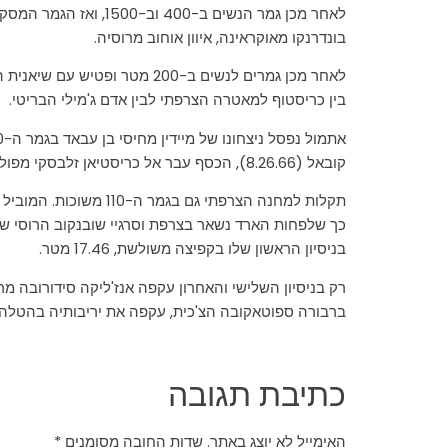
בונדרנקו מאוקראינה, איוון אוחוב מרוסיה.
בין כריסטוף למאטרה הצרפתי לבין אדם ג'מילי הבריטי.
קובאל (8.26.66), הכסף עבר אל כריסטיאן זלבסקי מפולין והארד עבר אל הנבחרת שערערה נגד בן עבאד, ספרד, אל הרץ אנחל מולרה.
תקלות למחנה הצרפתי ג
בניסיון הראשון שלו בקפיצה משולשת, 17.46 מטר.
ברבורה ספוטאקובה הצ'כית, עקפה את יריבותיה בהטלה החמישית (64.41 מטר) כדי לזכות בתואר אירופי ראשון 
כתיבת תגובה
האימייל לא יוצג באתר.
שדות החובה מסומנים
*