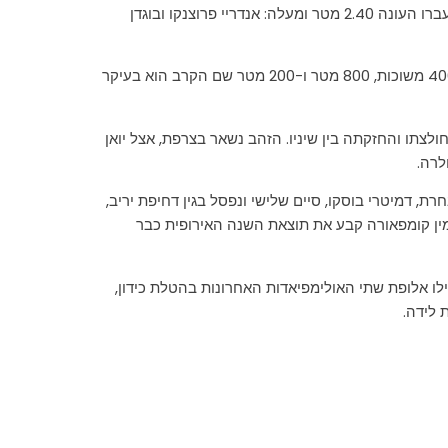
לאחר מכן גמר הנשים ב-400 וב-1500, ואז הגמר המסקרן מכל בציריך, קפיצה לגובה גברים בשעה 20.45 עם שלושה אתלטים שעברו העונה 2.40 מטר ומעלה: אנדריי פרוצנקו ובוגדן
לאחר מכן גמרים לנשים ב-200 מטר ופטיש עם שיאנית העולם הגרמניה, בטי היידלר מאיינטרכט פרנקפורט, והגמרים לגברים ב-400 משוכות, 800 מטר ו-200 מטר שם הקרב הוא בעיקר
מכיוון שלפני קו הסיום חגג על ידי הרמת חולצתו והחזקתה בין שיניו. הזהב נשאר בצרפת, אצל יואן
. חברו לנבחרת, דמיטרי בוסקו, סיים שלישי ונפסל בגין דחיפת יריב,
זאת, זהב אחד נפל בידי צרפת, כשבנג'מין קומפאורה קבע את תוצאת השנה האירופית כבר
רון עקפה אנז'ליקה סידורובה מרוסיה את אקטרינה סטפאנידי מיוון בקפיצה במוט, כשעברה 4.65 מטר, ואילו אלופת שתי האולימפיאדות האחרונות בהטלת כידון,