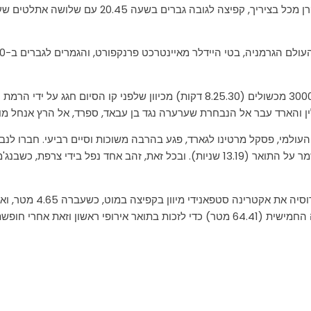
אתמול נפסל ניצחונו של מיידין מחיסי בן עבאד בגמר ה-3000 מכשולים (8.25.30 דקות) 
ם בגמר ה-110 משוכות. המוביל העולמי, פסקל מרטינו לגארד, פגע בהרבה משוכות וסיים רביעי
כך שלפחות הארד נשאר בצרפת וסרגיי שובנקוב הרוסי שמר על התואר (13.19 שניות). ובכל 
רק בניסיון השלישי והאח
וזאת אחרי חופשת לידה.