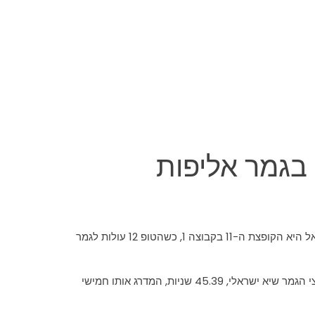
רב בגמר אליפות
היום (שישי) בשעה 11.35 תתחרה מעיין שחף במוקדמות הקפיצה לגובה של ציריך 2014 – אליפות אירופה באתלטיקה. אלופת ישראל היא הקופצת ה-11 בקבוצה 1, כשהטופ 12 עולות לגמר
סשן הגמרים ייפתח הערב בשעה 19.50 עם דונלד סנפורד ב-400 מטר, הגמר בו הוא סיים רביעי בהלסינקי 2012. סנפורד קבע בחצי הגמר שיא ישראלי, 45.39 שניות, המדרג אותו חמישי