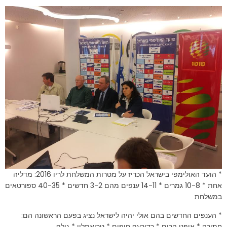
* הועד האולימפי בישראל הכריז על מטרות המשלחת לריו 2016: מדליה
אחת * 10-8 גמרים * 14-11 ענפים מהם 3-2 חדשים * 40-35 ספורטאים
במשלחת
* הענפים החדשים בהם אולי יהיה לישראל נציג בפעם הראשונה הם:
חתירה * אופני הרים * כדורעף חופים * טריאתלון * גולף