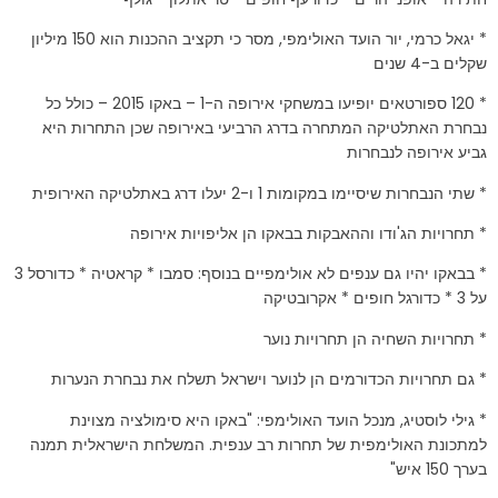
* יגאל כרמי, יור הועד האולימפי, מסר כי תקציב ההכנות הוא 150 מיליון
שקלים ב-4 שנים
* 120 ספורטאים יופיעו במשחקי אירופה ה-1 – באקו 2015 – כולל כל
נבחרת האתלטיקה המתחרה בדרג הרביעי באירופה שכן התחרות היא
גביע אירופה לנבחרות
* שתי הנבחרות שיסיימו במקומות 1 ו-2 יעלו דרג באתלטיקה האירופית
* תחרויות הג'ודו וההאבקות בבאקו הן אליפויות אירופה
* בבאקו יהיו גם ענפים לא אולימפיים בנוסף: סמבו * קראטיה * כדורסל 3
על 3 * כדורגל חופים * אקרובטיקה
* תחרויות השחיה הן תחרויות נוער
* גם תחרויות הכדורמים הן לנוער וישראל תשלח את נבחרת הנערות
* גילי לוסטיג, מנכל הועד האולימפי: "באקו היא סימולציה מצוינת
למתכונת האולימפית של תחרות רב ענפית. המשלחת הישראלית תמנה
בערך 150 איש"