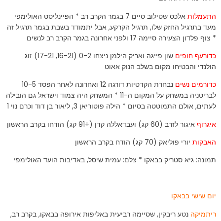
התעמלות
אלכס שטילוב סיים 7 בגמר הקרב רב * הפיינליסט האולימפי
מעד בתרגיל החזק שלו, תרגיל הקרקע, אבל יתמודד בשבת בגמר תרגיל זה
* צוף פלדון הצעירה סיימה 17 ולפני אחרונה בגמר הקרב רב לנשים
כדורעף חופים
שון פייגה ואריק הילמן ניצחו 0-2 (16-21, 17-21) זוג
הולנדי והבטיחו מקום בשלב הנוק אאוט
כדורמים נשים
נבחרת הקדטיות דורגה 12 ואחרונה לאחר הפסד 10-5
לבריטניה במשחק על המקום ה-11 * המשחק היה צמוד וישראל גם הובילה
לעתים, אולם התמוטטה בסיום * הילה פוטוריאן 3, ליאור בן דוד וכרם נוי 1
איגרוף
איגור לזרב (60 קג) ועבדאללה קדן (+91 קג) הודחו בקרב הראשון
האבקות
יורי פוליאק (70 קג) הודח בקרב הראשון
תמונה: גיא סטריק בבאקו * צלם: עמית שיסל, באדיבות הועד האולימפי
יום שישי בבאקו
ריתמיקה
נטע ריבקין, שסיימה רביעית באליפות אירופה בבאקו, בקרב רב,