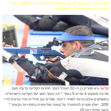
עולה שלב * סיכום של יוני 18 במשחקי אירופה ה-1 באקו 2015 * מחר
(שישי) ריבקין ופילנובסקי בריתמיקה
קליעה
גיא סטריק בן ה-50 העפיל לגמר תחרות הקליעה ברובה מצב
שכיבה ממקום 4 וסיים 6 בגמר * זהו הגמר השני של הקליעה הישראלית
במשחקים אולם בניגוד לסרגיי ריכטר, שסיים עם מדליית ארד וכרטיס לריו
2016, ייאלץ סטריק להתמודד על קווטה אולימפית בתחרויות הבאות *
ליאור מדלל דורג 29