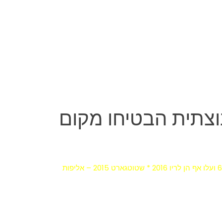
צתית הבטיחו מקום
נטע ריבקין מעפילה לאולימפיאדה שלישית ברציפות לאחר מקום 7 באליפות העולם לריתמיקה * מתעמלות התרגיל הקבוצתי דורגו 6 ועלו אף הן לריו 2016 * שטוטגארט 2015 – אליפות