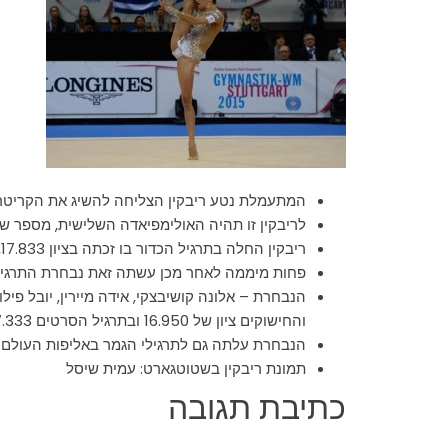
המתעמלת נטע ריבקין הצליחה להשיג את הקריטריון לאולימפיאדת ריו 
לריבקין זו תהיה האולימפיאדה השלישית, מספר שיא לישראלי
ריבקין החלה בתרגיל הכדור בו זכתה בציון 17.833, לאחר מכן בתרגיל האלות קיבלה את הציון 17.925, בתרגיל הסרט קיבלה נטע 17.316, ואת תרגיל החישוק סיימה בציון 17.900
פחות מיממה לאחר מכן עשתה זאת נבחרת התרגיל
הנבחרת – אלונה קושיבצקי, אידה מיירין, יובל פילו
והחישוקים ציון של 16.950 ובתרגיל הסרטים 17.333 כדי לסיים במקום 6 כללי בקרב רב
הנבחרת עלתה גם לתרגילי הגמר באליפות העולם 
תמונת ריבקין בשטוטגארט: עמית שיסל
כתיבת תגובה