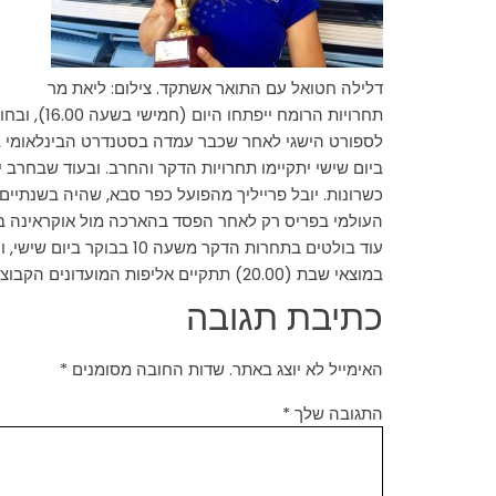
דלילה חטואל עם התואר אשתקד. צילום: ליאת מר
תחרויות 
לספורט הישגי לאחר שכבר עמדה בסטנדרט הבינלאומי בתחרות בפראג שם דורגה בטופ 4. מקום בטופ 8 בסין יטיס את 
העולמי בפריס רק לאחר הפסד בהארכה מול אוקראינה ב
במוצאי שבת (20.00) תתקיים אליפות המועדונים הקבוצתית כן ייערך טקס הפרסים, כולל פרסים למצטייני כל העונה. האליפות היא בחסות מייק'ס פלייס.
כתיבת תגובה
האימייל לא יוצג באתר.
שדות החובה מסומנים
*
התגובה שלך
*