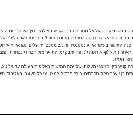
הרומח ייפתחו היום (חמישי בשעה 16.00), ובחודש הבא תצא חטואל אל תחרות סבב הגביע העולמי ב
דלילה אל האולימפיאדה השניה שלה לאחר שסייפה בבייג'ין 2008.
חצי הגמר.