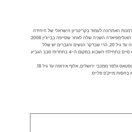
סין, אל תחרות ההזדמנות האחרונה לעמוד בקריטריון הישראלי של היחידה
ביום שישי יתקיימו תחרויות הדקר והחרב. ובעוד שבחרב יופנה הזרקור בעיקר אל קונסטנטין וורונוב ממכבי ירושלים, סגן אלוף אירופה עד גיל 20, הרי שבדקר הנשים והגברים יש שלל
כשרונות. יובל פרייליך מהפועל כפר סבא, שהיה בשנתיים האחרונות אלוף אירופה לנוער, ייאבק על התואר מול חבריו לנבחרת, עמם סיים בתחילת השבוע במקום ה-4 בתחרות סבב הגביע
עוד בולטים בתחרות הדקר משעה 10 בבוקר ביום שישי, ורה קנייבסקי ממכבי מעלות, שסיימה חמישית באליפות העולם עד גיל 20, וסטאס גלפר ממכבי ירושלים, אלוף אירופה עד גיל 18.